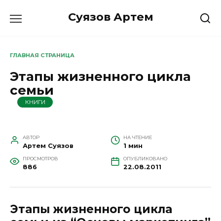
Перейти
Суязов Артем
к
содержанию
ГЛАВНАЯ СТРАНИЦА
Этапы жизненного цикла
семьи
КНИГИ
АВТОР
НА ЧТЕНИЕ
Артем Суязов
1 мин
ПРОСМОТРОВ
ОПУБЛИКОВАНО
886
22.08.2011
Этапы жизненного цикла