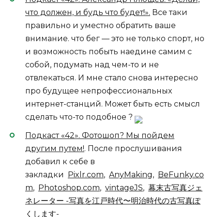
что должен, и будь что будет!».
Все таки
правильно и уместно обратить ваше
внимание. что бег — это не только спорт, но
и возможность побыть наедине самим с
собой, подумать над чем-то и не
отвлекаться. И мне стало снова интересно
про будущее непрофессиональных
интернет-станций. Может быть есть смысл
сделать что-то подобное ?
Подкаст «42». Фотошоп? Мы пойдем
другим путем!
. После прослушивания
добавил к себе в
закладки
Pixlr.com
,
AnyMaking
,
BeFunky.co
m
,
Photoshop.com
,
vintageJS
,
幕末古写真ジェ
ネレーター -写真を江戸時代〜明治時代の古写真ぽ
くします-