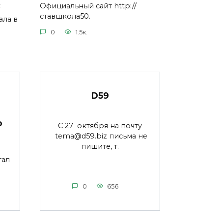
с
Официальный сайт http://
ставшкола50.
ала в
0
1.5к.
D59
о
С 27 октября на почту
tema@d59.biz письма не
пишите, т.
1
тал
0
656