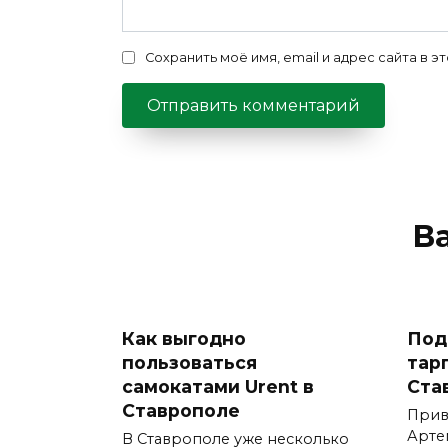
Сохранить моё имя, email и адрес сайта в
В
Как выгодно
Под
пользоваться
тар
самокатами Urent в
Ста
Ставрополе
Прив
Арте
В Ставрополе уже несколько