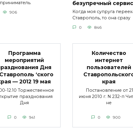
безупречный серви
приниматель.
Когда моя супруга переех
906
Ставрополь, то она сразу
0
846
Программа
Количество
мероприятий
интернет
празднования Дня
пользователей
Ставрополь ‘ского
Ставропольског
края — 2012 19 мая
края
.00-12.10 Торжественное
Постановление от 2
ткрытие празднования
июня 2010 г. N 232-п Чи
Дня
не
0
941
0
900