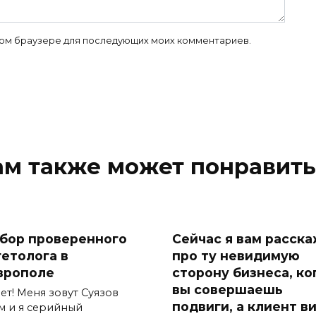
 этом браузере для последующих моих комментариев.
ам также может понравить
бор проверенного
Сейчас я вам расск
гетолога в
про ту невидимую
врополе
сторону бизнеса, ко
вы совершаешь
ет! Меня зовут Суязов
подвиги, а клиент в
м и я серийный