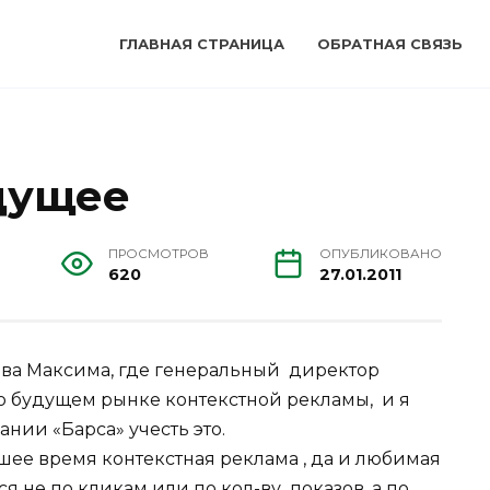
ГЛАВНАЯ СТРАНИЦА
ОБРАТНАЯ СВЯЗЬ
дущее
ПРОСМОТРОВ
ОПУБЛИКОВАНО
620
27.01.2011
ова Максима, где генеральный директор
 о будущем рынке контекстной рекламы, и я
нии «Барса» учесть это.
йшее время контекстная реклама , да и любимая
я не по кликам или по кол-ву показов, а по