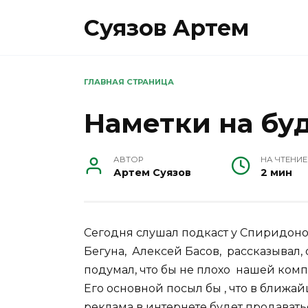
Перейти
Суязов Артем
к
содержанию
ГЛАВНАЯ СТРАНИЦА
Наметки на бу
АВТОР
НА ЧТЕНИЕ
Артем Суязов
2 мин
Сегодня слушал подкаст у Спиридон
Бегуна, Алексей Басов, рассказывал,
подумал, что бы не плохо нашей компа
Его основной посыл бы , что в ближа
реклама в интернете будет продаватьс