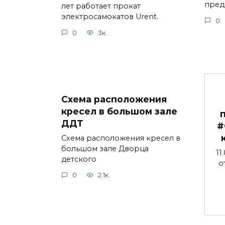
пред
лет работает прокат
электросамокатов Urent.
0
0
3к.
Схема расположения
кресел в большом зале
ДДТ
#
Схема расположения кресел в
большом зале Дворца
11
детского
о
0
2.1к.